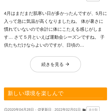
4月はまだまだ肌寒い日が多かったんですが、5月に
入って急に気温が高くなりましたね。 体が暑さに
慣れていないので余計に体にこたえる感じがしま
す… さて５月といえば運動会シーズンですね。 子
供たちだけならよいのですが、日頃の…
arrow_forward
続きを見る
新しい環境を楽しんで
query_builder
update
2020年04月28日
-
更新日 : 2022年02月01日
folder
未分類