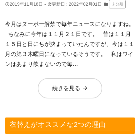
query_builder
update
2019年11月18日
-
更新日 : 2022年02月01日
folder
未分類
今月はヌーボー解禁で毎年ニュースになりますね。
ちなみに今年は１１月２１日です。 昔は１１月
１５日と日にちが決まっていたんですが、今は１１
月の第３木曜日になっているそうです。 私はワイ
ンはあまり飲まないので毎…
arrow_forward
続きを見る
衣替えがオススメな2つの理由