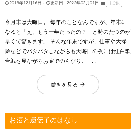
query_builder
update
2019年12月16日
-
更新日 : 2022年02月01日
folder
未分類
今月末は大晦日。 毎年のことなんですが、年末に
なると「え、もう一年たったの？」と時のたつのが
早くて驚きます。 そんな年末ですが、仕事や大掃
除などでバタバタしながらも大晦日の夜には紅白歌
合戦を見ながらお家でのんびり。 …
arrow_forward
続きを見る
お酒と遺伝子のはなし