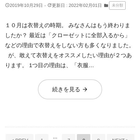
query_builder
update
2019年10月29日
-
更新日 : 2022年02月01日
folder
未分類
１０月は衣替えの時期。 みなさんはもう終わりま
したか？ 最近は「クローゼットに全部入るから」
などの理由で衣替えをしない方も多くなりました。
が、敢えて衣替えをオススメしたい理由が２つあ
ります。 1つ目の理由は、「衣服…
arrow_forward
続きを見る
投
…