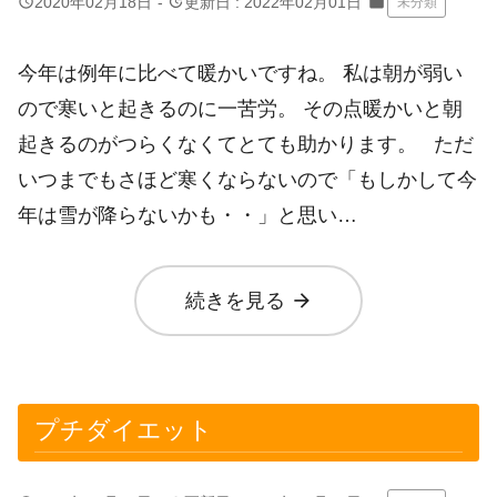
query_builder
update
2020年02月18日
-
更新日 : 2022年02月01日
folder
未分類
今年は例年に比べて暖かいですね。 私は朝が弱い
ので寒いと起きるのに一苦労。 その点暖かいと朝
起きるのがつらくなくてとても助かります。 ただ
いつまでもさほど寒くならないので「もしかして今
年は雪が降らないかも・・」と思い…
arrow_forward
続きを見る
プチダイエット