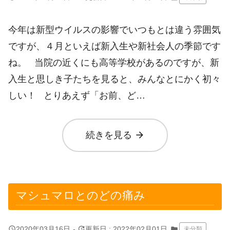
今年は新型ウイルスの影響でいつもとは違う雰囲気
ですが、４月といえば新入生や新社会人の季節です
ね。 当院の近くにも高等学校があるのですが、新
入生と思しき子たちを見ると、みんなとにかく初々
しい！ とりあえず「お前、ど…
arrow_forward
続きを見る
マシュマロとのどの痛み
query_builder
update
2020年03月16日
-
更新日 : 2022年02月01日
folder
未分類