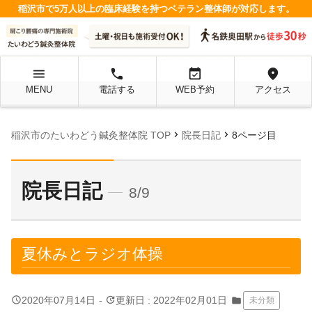
稲沢市で5万人以上の臨床経験を持つベテラン整体師が対応します。
menu
local_phone
event_available
location_on
MENU
電話する
WEB予約
アクセス
chevron_right
chevron_right
稲沢市のたいわどう鍼灸整体院 TOP
院長日記
8ページ目
院長日記
8/9
夏休みとラジオ体操
query_builder
update
2020年07月14日
-
更新日 : 2022年02月01日
folder
未分類