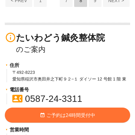
< PREV
1
7
8
9
NEXT >
稿
の
ペ
info_outline
たいわどう鍼灸整体院
ー
ジ
送
住所
り
〒492-8223
愛知県稲沢市奥田井之下町９２−１ ダイソー 12 号館 1 階 東
電話番号
contact_phone
0587-24-3311
event_available
ご予約は24時間受付中
営業時間