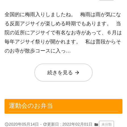
全国的に梅雨入りしましたね。 梅雨は雨が気にな
る反面アジサイが楽しめる時期でもあります。 当
院の近所にアジサイで有名なお寺があって、６月は
毎年アジサイ祭りが開かれます。 私は普段からそ
のお寺が散歩コースに入っ…
arrow_forward
続きを見る
運動会のお弁当
query_builder
update
2020年05月14日
-
更新日 : 2022年02月01日
folder
未分類